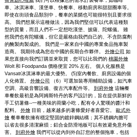
茶會點心推薦
我們可以根據您的需求訂製餐車，如咖啡
車、冰淇淋車、漢堡車、快餐車、移動廚房和甜甜圈車等。
即使在街頭食品類別中，餐車的菜餚也可能很特別且要求很
高。 我們想展示這種做法，因為我們堅信可以代表這種類
型的質量，而且人們不一定想吃漢堡、披薩、陀螺儀。 雖
然我們也有陀螺儀，但它是嚴格由我們自己的、不含防腐劑
的醃製肉製成的。 我們是一家來自中國的專業食品拖車製
造商。 我期待成為您在中國的長期合作夥伴。
外燴公司
如
果您直接向我們訂購並來取貨，您可以比我們的
桃園外燴
Wolt 和 Foodpanda 價格便宜 20% 左右。 個人化服務是
Vansatr冰淇淋車的最大優勢。 (5)室內餐飲、廚房設備的個
人化佈置。
外燴公司
（6）可選加裝專用輔助設備，如汽車
空調、高級音響設備、復古汽車配件等。
到府外燴
這輛餐
車餐飲最初是為阿姆斯特丹的客戶設計的，旨在提供新鮮的
手工切薯條--一種美味的荷蘭小吃，配有令人驚嘆的醬汁和
配料。
外燴
目前，越來越多的薯條愛好者喜愛它。
歐式外
燴
餐車餐飲擁有穩定堅固的鍍鋅鋼結構；其不銹鋼內膽可
以省去很多清潔麻煩；鋁合金防滑地板可以有效避免意外傷
害。
到府外燴
我們可以從內到外自訂您的整個拖車，包括