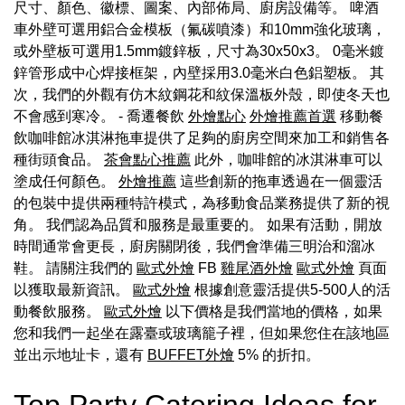
尺寸、顏色、徽標、圖案、內部佈局、廚房設備等。 啤酒
車外壁可選用鋁合金模板（氟碳噴漆）和10mm強化玻璃，
或外壁板可選用1.5mm鍍鋅板，尺寸為30x50x3。 0毫米鍍
鋅管形成中心焊接框架，內壁採用3.0毫米白色鋁塑板。 其
次，我們的外觀有仿木紋鋼花和紋保溫板外殼，即使冬天也
不會感到寒冷。 - 喬遷餐飲
外燴點心
外燴推薦首選
移動餐
飲咖啡館冰淇淋拖車提供了足夠的廚房空間來加工和銷售各
種街頭食品。
茶會點心推薦
此外，咖啡館的冰淇淋車可以
塗成任何顏色。
外燴推薦
這些創新的拖車透過在一個靈活
的包裝中提供兩種特許模式，為移動食品業務提供了新的視
角。 我們認為品質和服務是最重要的。 如果有活動，開放
時間通常會更長，廚房關閉後，我們會準備三明治和溜冰
鞋。 請關注我們的
歐式外燴
FB
雞尾酒外燴
歐式外燴
頁面
以獲取最新資訊。
歐式外燴
根據創意靈活提供5-500人的活
動餐飲服務。
歐式外燴
以下價格是我們當地的價格，如果
您和我們一起坐在露臺或玻璃籠子裡，但如果您住在該地區
並出示地址卡，還有
BUFFET外燴
5% 的折扣。
Top Party Catering Ideas for