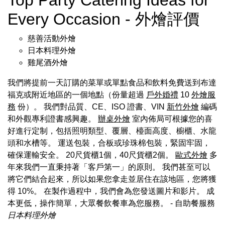
Every Occasion - 外燴評價
慈善活動外燴
日本料理外燴
雞尾酒外燴
我們將提前一天訂購的菜單或單點食品和飲料免費送到布達
福克或附近地區的一個地點（份量超過
戶外婚禮
10
外燴服
務
份）。 我們對品質、CE、ISO 證書、VIN
新竹外燴
編碼
和外觀專利證書感興趣。
辦桌外燴
室內佈局可根據您的喜
好進行定制，包括照明類型、覆層、檯面高度、櫥櫃、水龍
頭和水槽等。 運送包裝，合板或珍珠棉包裝，緊固牢固，
確保運輸安全。 20尺貨櫃1個，40尺貨櫃2個。
歐式外燴
多
年來我們一直秉持著「客戶第一」的原則。 我們甚至可以
將它們結合起來，所以如果您拿走並居住在該地區，您將獲
得 10%。 在製作過程中，我們會為您發送圖片和影片。 成
本更低，操作簡單，大眾餐飲餐車為您服務。
- 自助餐服務
日本料理外燴