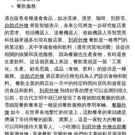
餐飲服務
適合販售各種速食食品，如冰淇淋、漢堡、咖啡、煎餅等。
自助式外燴
青龍智能表示，未來公司將進一步研究飯店業
的需求。 領頭機器人、送餐機器人、收銀機器人等智慧黑
科技越來越多出現在飯店業。
到府外燴
餐飲是一種專門的
商業活動，其中準備食物和飲料（通常供當地消費）並提供
相關的娛樂和其他服務。 因為餐廳也生產食物，有時還會
生產飲料。 從這個意義上來說，餐飲業就是一個「工業
化」生產。 顧名思義，成品（食物、飲料）的提供是一種
服務。
自助式外燴
酒店業的任務包括為人們提供食物和飲
料。 餐飲企業的商店在一天中的特定時間向居民和遊客提
供食品和飲料。
到府外燴
熱情好客的歷史可以追溯到很久
以前，在古代文明中就已經發現了各種旅館或餐廳的痕跡。
雪鐵龍餐飲餐車是一種提供餐飲服務的專用車輛。
餐廳外
燴
如今，在世界各地繁忙的街道上，流動餐車的車頭總是
擠滿了等待用餐的顧客。 實際上，這是一家較大的餐廳，
可以同時接待大量客人。 - 小吃攤位
到府外燴
外燴自助餐
雞尾酒外燴
- 茶會餐飲
宜蘭外燴
他們的主要特點是用原料