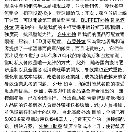
現場生產和銷售半成品和現成餐，並大量銷售。 餐飲餐車
無租金，初期投資極少，營運風險低；其次，獨立於線上線
下運營，可以開啟第三個業務空間。
BUFFET外燴
雞尾酒
外燴
更關鍵的一點是我們的主框架採用鍍鋅矩形鋼/槽鋼，
強度高，抗風壓能力強。
台中外燴
且我們的產品可配置遮
陽篷、燈箱、LED屏等配置。
苗栗外燴
它為當地居民和遊
客提供了一頓溫馨而簡單的飯菜，而且花費較少。 它們主
要出現在20世紀60年代和70年代的布達佩斯和巴拉頓湖，
當時私人餐飲是唯一允許的方式。 此外，隨著國內疫情逐
步遏制以及全國各地消費旺季的開啟，餐飲業也正式重啟。
優化餐廳成本結構、改造餐飲產業鏈，成為疫情後越來越多
餐飲企業思考的問題。
外燴
如今，商家對智慧餐飲的接受
度逐漸提高。 例如，美團與中國食品協會聯合推出的「無
接觸餐廳」已在全國推行。
外燴自助餐
青龍智慧餐飲機器
人品牌的送餐機器人負責外帶和送餐環節，減少人員接觸，
並保障顧客和騎士的送餐。
台北高級外燴
目前，全國已有
5,000多家餐廳啟用送餐機器人，打造更安全的「無接觸配
送」解決方案。
外燴自助餐
飯店企業成本上升，使得飯店