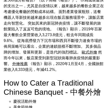
業500強分析報告》（以下簡稱《報告》）。 作為成長最快
的支出之一，尤其是自疫情以來，越來越多的餐飲企業正在
考慮優化餐廳的勞動成本結構。 面對產業發展瓶頸，送餐
機器人等新技術越來越多出現在飯店服務場景中，讓飯店業
走向智慧化。 突如其來的新冠肺炎疫情，讓不斷發展的旅
館業陷入了岌岌可危的境地。 《報告》顯示，2019年百家
最大餐飲企業營業收入3,273.8億元，較去年同期成長
9.6%。 從海底撈發力下沉市場和西貝不斷發力速食市場的
佈局策略可以看出，企業的連鎖規模不斷增加。 其多個品
牌的增加、發展和更新，是迭代的強烈標誌。
歐式外燴
然
而今年以來，飯店業受到新型冠狀病毒肺炎疫情的嚴重影
響。
外燴推薦
《報告》顯示，2020年1月至4月，全國旅館
業收入8,333億元，年減41.2%。
How to Cater a Traditional
Chinese Banquet - 中餐外燴
慶祝活動外燴
美食節外燴