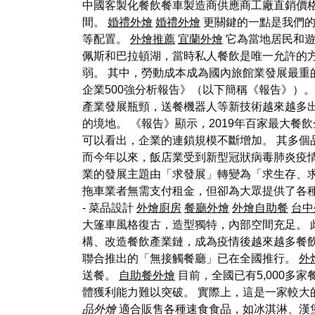
中國客製化餐飲餐車製造商供應商工廠直銷價格v
間。
婚禮外燴
婚禮外燴
更關鍵的一點是我們的
等配置。
外燴推薦
宜蘭外燴
它為當地居民和遊
佩斯和巴拉頓湖，當時私人餐飲是唯一允許的
弱。 其中，勞動成本成為國內旅館業發展最重
企業500強分析報告》（以下簡稱《報告》）
產業發展瓶頸，送餐機器人等新技術越來越多
的境地。 《報告》顯示，2019年百家最大餐飲
可以看出，企業的連鎖規模不斷增加。 其多
而今年以來，飯店業受到新型冠狀病毒肺炎疫
業的發展主題由「求發展」轉變為「求生存、求
拖車業者無需支付租金，但卻為大眾提供了各
- 菜品設計
外燴廚房
餐廳外燴
外燴自助餐
台中
大篷車風格復古，造型獨特，內部空間充足。
構、改造餐飲產業鏈，成為疫情後越來越多餐
聯合推出的「無接觸餐廳」已在全國推行。
外
送餐。
自助餐外燴
目前，全國已有5,000多
體獲利能力難以突破。 實際上，這是一家較大
品外燴
適合販售各種速食食品，如冰淇淋、漢