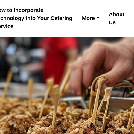
w to Incorporate
About
chnology into Your Catering
More
Us
rvice