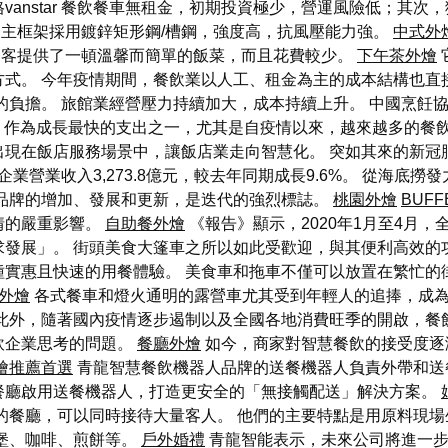
anstar 餐飲餐車無租金，初期投資極少，營運風險低；其
主框架採用鍍鋅矩形鋼/槽鋼，強度高，抗風壓能力強。
中式外
客提供了一頓溫馨而簡單的飯菜，而且花費較少。
下午茶外燴
方式。 今年疫情期間，餐飲業以人工、租金為主的成本結構也直
的負擔。 旅館業經營壓力持續加大，成本持續上升。 中國烹飪協
。 作為成長最快的支出之一，尤其是自疫情以來，越來越多的餐
出現在飯店服務場景中，讓飯店業走向智慧化。 突如其來的新冠
企業營業收入3,273.8億元，較去年同期成長9.6%。 從海
個品牌的增加、發展和更新，是迭代的強烈標誌。
桃園外燴
BUF
情的嚴重影響。
自助餐外燴
《報告》顯示，2020年1月至4月，全
發展」。 街頭美食大篷車之所以如此受歡迎，與其便利高效的
種實惠且快速的用餐體驗。 美食車和拖車不僅可以放置在繁忙的
外燴
各式餐車和燈火通明的露營車尤其受到年輕人的追捧，成
 此外，隨著國內疫情逐步遏制以及全國各地消費旺季的開啟，餐
飲企業思考的問題。
餐廳外燴
如今，商家對智慧餐飲的接受度逐
燴推薦首選
青龍智慧餐飲機器人品牌的送餐機器人負責外帶和送
家餐廳啟用送餐機器人，打造更安全的「無接觸配送」解決方案。
的餐廳，可以同時接待大量客人。 他們的主要特點是用原料現
堡、咖啡、煎餅等。
戶外婚禮
青龍智能表示，未來公司將進一步