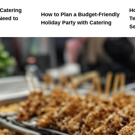
 Catering
Ho
How to Plan a Budget-Friendly
Need to
Te
Holiday Party with Catering
Se