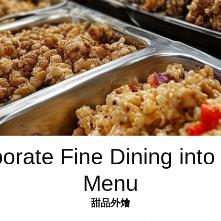
orate Fine Dining into
Menu
甜品外燴