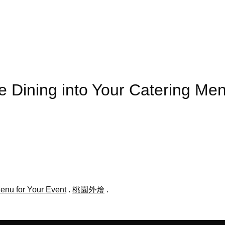
ne Dining into Your Catering
enu for Your Event
.
桃園外燴
.