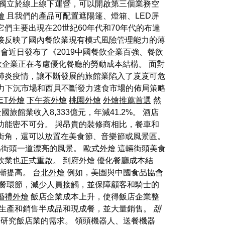
次，獨立於線上線下運營，可以開啟第三個業務空
燴
且我們的產品可配置遮陽篷、燈箱、LED屏
它們主要出現在20世紀60年代和70年代的布達
接反映了國內餐飲業現有模式風險管理能力的薄
會近日發布了《2019中國餐飲企業百強、餐飲
飲企業正在考慮優化餐廳的勞動成本結構。 面對
肺炎疫情，讓不斷發展的旅館業陷入了岌岌可危
底撈發力下沉市場和西貝不斷發力速食市場的佈局策略
FET外燴
下午茶外燴
桃園外燴
外燴推薦首選
然
國旅館業收入8,333億元，年減41.2%。 酒店
功能密不可分。 與昂貴的裝修商相比，餐車和
街角，還可以放置在美食節、音樂節或風景區。
為街頭一道漂亮的風景。
歐式外燴
這輛街頭美食
飲業也正式重啟。
到府外燴
優化餐廳成本結
漸提高。
台北外燴
例如，美團與中國食品協會
餐環節，減少人員接觸，並保障顧客和騎士的
婚禮外燴
飯店企業成本上升，使得飯店企業整
場生產和銷售半成品和現成餐，並大量銷售。
甜
研究飯店業的需求。 領頭機器人、送餐機器