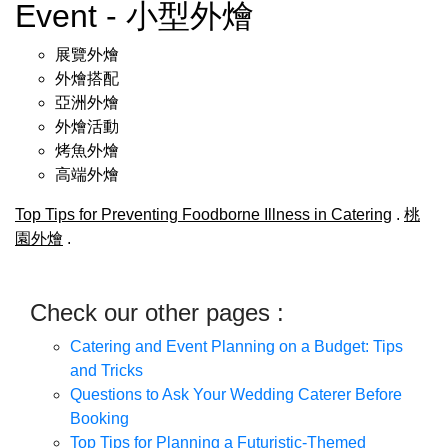
Event - 小型外燴
展覽外燴
外燴搭配
亞洲外燴
外燴活動
烤魚外燴
高端外燴
Top Tips for Preventing Foodborne Illness in Catering
.
桃
園外燴
.
Check our other pages :
Catering and Event Planning on a Budget: Tips
and Tricks
Questions to Ask Your Wedding Caterer Before
Booking
Top Tips for Planning a Futuristic-Themed