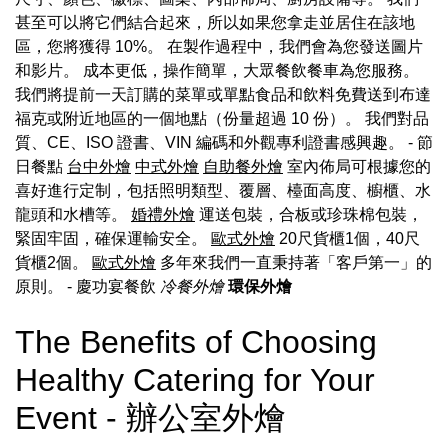
甚至可以將它們結合起來，所以如果您拿走並居住在該地
區，您將獲得 10%。 在製作過程中，我們會為您發送圖片
和影片。 成本更低，操作簡單，大眾餐飲餐車為您服務。
我們將提前一天訂購的菜單或單點食品和飲料免費送到布達
福克或附近地區的一個地點（份量超過 10 份）。 我們對品
質、CE、ISO 證書、VIN 編碼和外觀專利證書感興趣。 - 節
日餐點
台中外燴
中式外燴
自助餐外燴
室內佈局可根據您的
喜好進行定制，包括照明類型、覆層、檯面高度、櫥櫃、水
龍頭和水槽等。
婚禮外燴
運送包裝，合板或珍珠棉包裝，
緊固牢固，確保運輸安全。
歐式外燴
20尺貨櫃1個，40尺
貨櫃2個。
歐式外燴
多年來我們一直秉持著「客戶第一」的
原則。
- 慶功宴餐飲
冷餐外燴
環保外燴
The Benefits of Choosing
Healthy Catering for Your
Event - 辦公室外燴