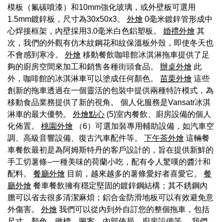
模板（氟碳噴漆）和10mm強化玻璃，或外壁板可選用
1.5mm鍍鋅板，尺寸為30x50x3。
外燴
0毫米鍍鋅管形成中
心焊接框架，內壁採用3.0毫米白色鋁塑板。
婚禮外燴
其
次，我們的外觀有仿木紋鋼花和紋保溫板外殼，即使冬天也
不會感到寒冷。
外燴
移動餐飲咖啡館冰淇淋拖車提供了足
夠的廚房空間來加工和銷售各種街頭食品。
辦桌外燴
此
外，咖啡館的冰淇淋車可以塗成任何顏色。
苗栗外燴
這些
創新的拖車透過在一個靈活的包裝中提供兩種特許模式，為
移動食品業務提供了新的視角。 個人化服務是Vansatr冰淇
淋車的最大優勢。
外燴點心
(5)室內餐飲、廚房設備的個人
化佈置。
桃園外燴
（6）可選加裝專用輔助設備，如汽車空
調、高級音響設備、復古汽車配件等。
下午茶外燴
這輛餐
車餐飲最初是為阿姆斯特丹的客戶設計的，旨在提供新鮮的
手工切薯條--一種美味的荷蘭小吃，配有令人驚嘆的醬汁和
配料。
餐廳外燴
目前，越來越多的薯條愛好者喜愛它。
餐
廳外燴
餐車餐飲擁有穩定堅固的鍍鋅鋼結構；其不銹鋼內
膽可以省去很多清潔麻煩；鋁合金防滑地板可以有效避免意
外傷害。
外燴
我們可以從內到外自訂您的整個拖車，包括
尺寸、顏色、徽標、圖案、內部佈局、廚房設備等。 我們