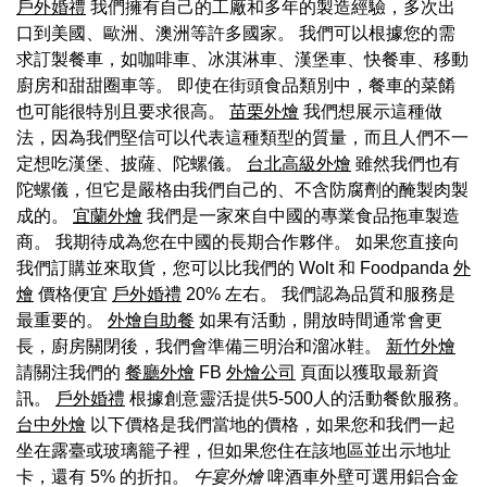
戶外婚禮
我們擁有自己的工廠和多年的製造經驗，多次出
口到美國、歐洲、澳洲等許多國家。 我們可以根據您的需
求訂製餐車，如咖啡車、冰淇淋車、漢堡車、快餐車、移動
廚房和甜甜圈車等。 即使在街頭食品類別中，餐車的菜餚
也可能很特別且要求很高。
苗栗外燴
我們想展示這種做
法，因為我們堅信可以代表這種類型的質量，而且人們不一
定想吃漢堡、披薩、陀螺儀。
台北高級外燴
雖然我們也有
陀螺儀，但它是嚴格由我們自己的、不含防腐劑的醃製肉製
成的。
宜蘭外燴
我們是一家來自中國的專業食品拖車製造
商。 我期待成為您在中國的長期合作夥伴。 如果您直接向
我們訂購並來取貨，您可以比我們的 Wolt 和 Foodpanda
外
燴
價格便宜
戶外婚禮
20% 左右。 我們認為品質和服務是
最重要的。
外燴自助餐
如果有活動，開放時間通常會更
長，廚房關閉後，我們會準備三明治和溜冰鞋。
新竹外燴
請關注我們的
餐廳外燴
FB
外燴公司
頁面以獲取最新資
訊。
戶外婚禮
根據創意靈活提供5-500人的活動餐飲服務。
台中外燴
以下價格是我們當地的價格，如果您和我們一起
坐在露臺或玻璃籠子裡，但如果您住在該地區並出示地址
卡，還有 5% 的折扣。
午宴外燴
啤酒車外壁可選用鋁合金